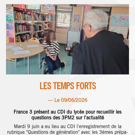
t
t
u
LES TEMPS FORTS
— Le
09/06/2026
France 3 présent au CDI du lycée pour recueillir les
questions des 3PM2 sur l'actualité
D
Mardi 9 juin a eu lieu au CDI l'enregistrement de la
on
rubrique "Questions de génération" avec les 3èmes prépa-
pr