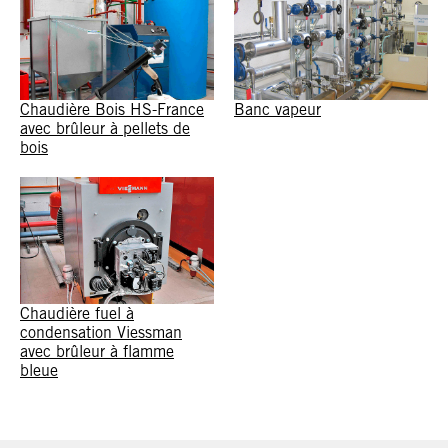
Chaudière Bois HS-France
Banc vapeur
avec brûleur à pellets de
bois
Chaudière fuel à
condensation Viessman
avec brûleur à flamme
bleue